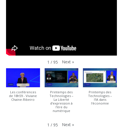
Next
»
1
/
95
Les conférences
Printemps des
Printemps des
de 18h59 - Viviane
Technologies –
Technologies –
Chaine-Ribeiro
La Liberté
l'IA dans
d’expression à
l'économie
l’ère du
numérique
Next
»
1
/
95