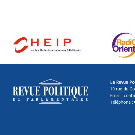
La Revue Pol
10 rue du Co
Email : cont
Téléphone : 