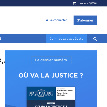
Panier /
0,00
€
Se connecter
S'abonner
S
Contribuez aux débats
,And,Security,Of