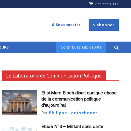
Panier /
0,00
€
Se connecter
S'abonner
COURS
Contribuez aux débats
Le Laboratoire de Communication Politique
Et si Marc Bloch disait quelque chose
de la communication politique
d’aujourd’hui
Par
Philippe Lentschener
Etude N°3 – Militant sans carte