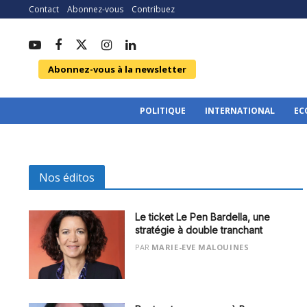
Contact
Abonnez-vous
Contribuez
Abonnez-vous à la newsletter
POLITIQUE
INTERNATIONAL
EC
Nos éditos
Le ticket Le Pen Bardella, une
stratégie à double tranchant
PAR
MARIE-EVE MALOUINES