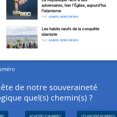
adversaires, hier l’Église, aujourd’hui
l’islamisme
PAR
KAMEL BENCHEIKH
Les habits neufs de la conquête
islamiste
PAR
KAMEL BENCHEIKH
numéro
ête de notre souveraineté
gique quel(s) chemin(s) ?
IRE
ACHETER LE NUMERO
LES ANCIENS NUMEROS