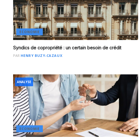
ECONOMIE
Syndics de copropriété : un certain besoin de crédit
PAR
HENRY BUZY-CAZAUX
ANALYSE
ECONOMIE