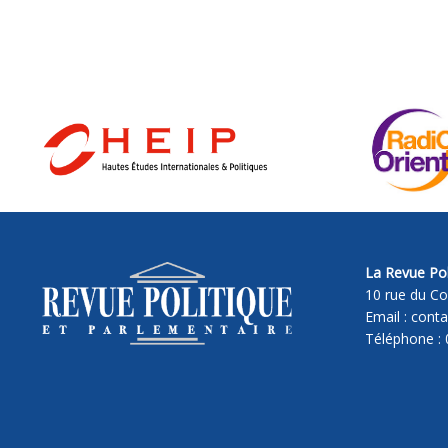
La Revue Pol
10 rue du Co
Email : cont
Téléphone : 