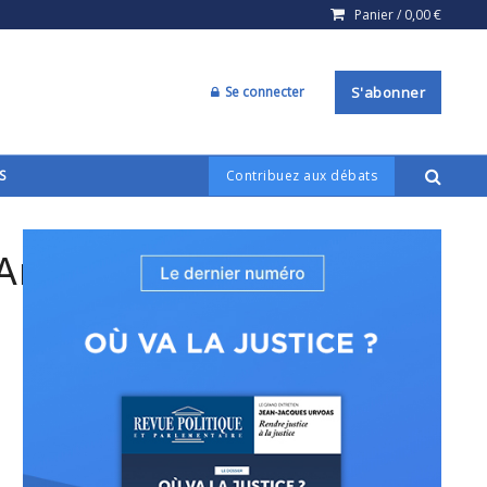
Panier /
0,00
€
Se connecter
S'abonner
S
Contribuez aux débats
,And,Study,Room,With