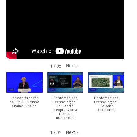
Next
»
1
/
95
Les conférences
Printemps des
Printemps des
de 18h59 - Viviane
Technologies –
Technologies –
Chaine-Ribeiro
La Liberté
l'IA dans
d’expression à
l'économie
l’ère du
numérique
Next
»
1
/
95