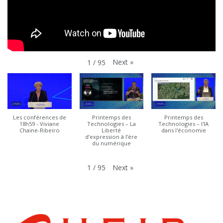
Next
»
1
/
95
Les conférences de
Printemps des
Printemps des
18h59 - Viviane
Technologies – La
Technologies – l'IA
Chaine-Ribeiro
Liberté
dans l'économie
d’expression à l’ère
du numérique
Next
»
1
/
95