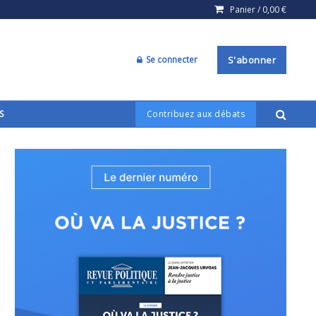
Panier /
0,00
€
Se connecter
S'abonner
S
Contribuez aux débats