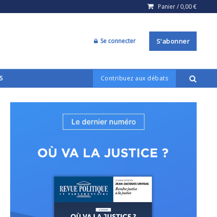
Panier /
0,00
€
Se connecter
S'abonner
S
Contribuez aux débats