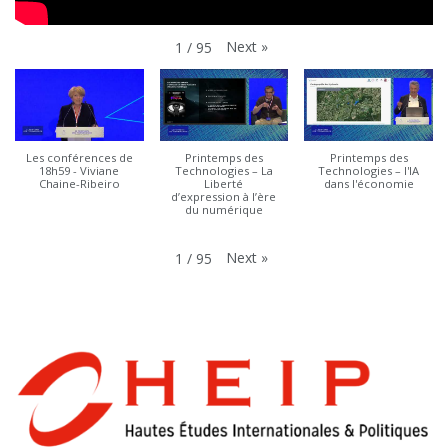
Next
»
1
/
95
Les conférences de
Printemps des
Printemps des
18h59 - Viviane
Technologies – La
Technologies – l'IA
Chaine-Ribeiro
Liberté
dans l'économie
d’expression à l’ère
du numérique
Next
»
1
/
95