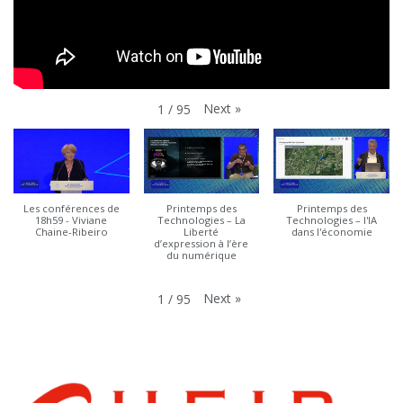
Next
»
1
/
95
Les conférences de
Printemps des
Printemps des
18h59 - Viviane
Technologies – La
Technologies – l'IA
Chaine-Ribeiro
Liberté
dans l'économie
d’expression à l’ère
du numérique
Next
»
1
/
95