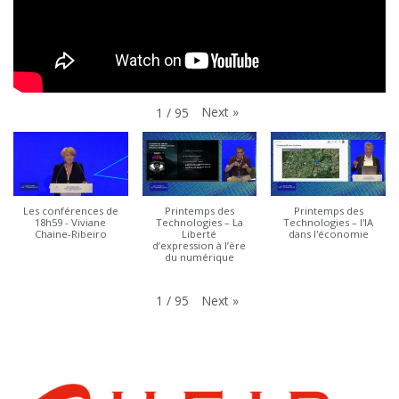
Next
»
1
/
95
Les conférences de
Printemps des
Printemps des
18h59 - Viviane
Technologies – La
Technologies – l'IA
Chaine-Ribeiro
Liberté
dans l'économie
d’expression à l’ère
du numérique
Next
»
1
/
95