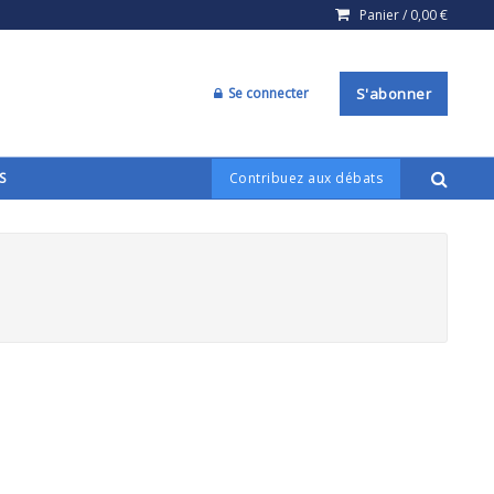
Panier /
0,00
€
Se connecter
S'abonner
S
Contribuez aux débats