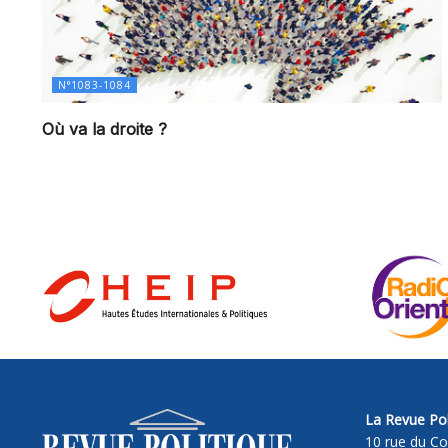
N°1083-1084
Où va la droite ?
La Revue Pol
10 rue du Co