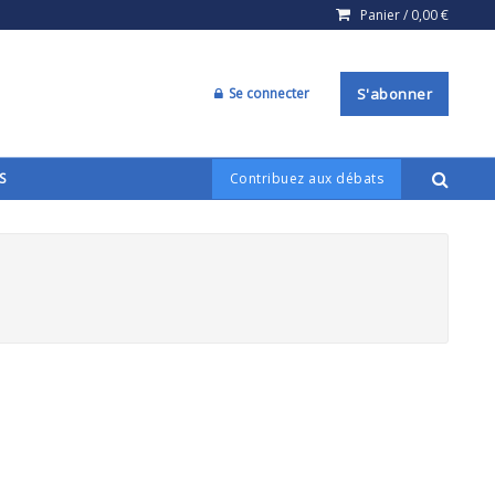
Panier /
0,00
€
Se connecter
S'abonner
S
Contribuez aux débats