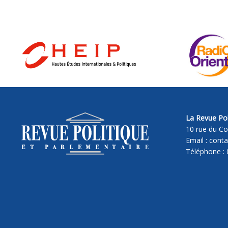
La Revue Pol
10 rue du Co
Email : cont
Téléphone : 