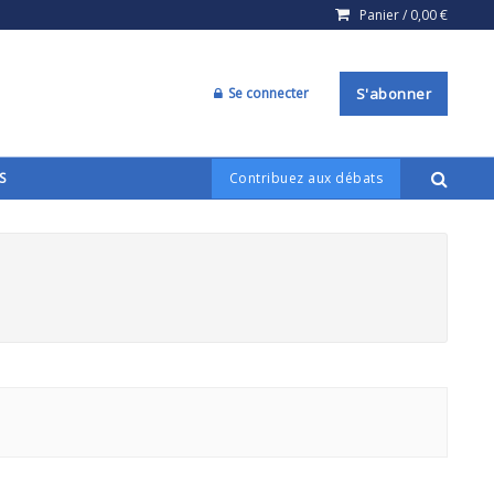
Panier /
0,00
€
Se connecter
S'abonner
S
Contribuez aux débats