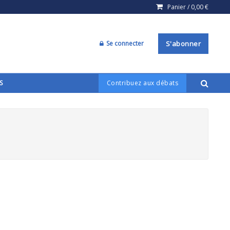
Panier /
0,00
€
Se connecter
S'abonner
S
Contribuez aux débats