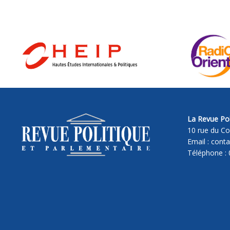
La Revue Pol
10 rue du Co
Email : cont
Téléphone : 