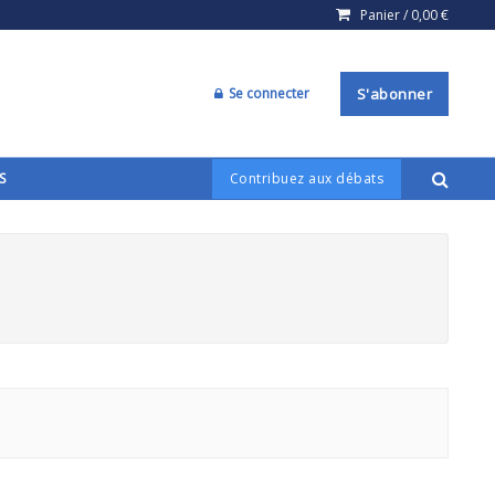
Panier /
0,00
€
Se connecter
S'abonner
S
Contribuez aux débats