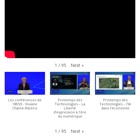
Next
»
1
/
95
Les conférences de
Printemps des
Printemps des
18h59 - Viviane
Technologies – La
Technologies – l'IA
Chaine-Ribeiro
Liberté
dans l'économie
d’expression à l’ère
du numérique
Next
»
1
/
95