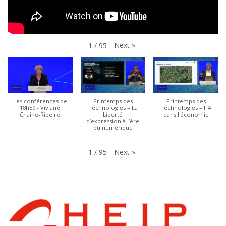
Next
»
1
/
95
Les conférences de
Printemps des
Printemps des
18h59 - Viviane
Technologies – La
Technologies – l'IA
Chaine-Ribeiro
Liberté
dans l'économie
d’expression à l’ère
du numérique
Next
»
1
/
95