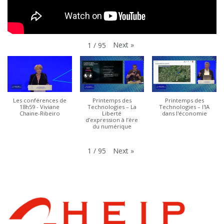
Next
»
1
/
95
Les conférences de
Printemps des
Printemps des
18h59 - Viviane
Technologies – La
Technologies – l'IA
Chaine-Ribeiro
Liberté
dans l'économie
d’expression à l’ère
du numérique
Next
»
1
/
95