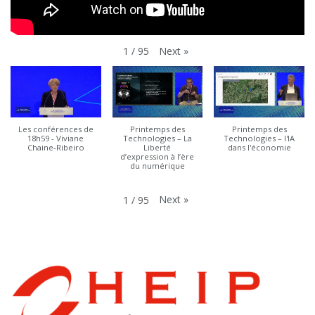
Next
»
1
/
95
Les conférences de
Printemps des
Printemps des
18h59 - Viviane
Technologies – La
Technologies – l'IA
Chaine-Ribeiro
Liberté
dans l'économie
d’expression à l’ère
du numérique
Next
»
1
/
95