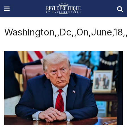
Washington,,Dc,,On,June,18,