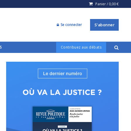
Panier /
0,00
€
Se connecter
S'abonner
S
Contribuez aux débats