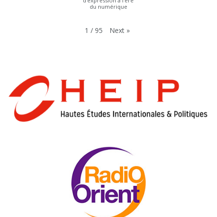
d’expression à l’ère
du numérique
Next
»
1
/
95