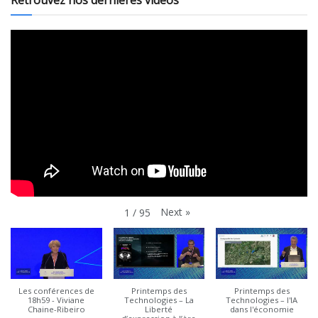
Next
»
1
/
95
Les conférences de
Printemps des
Printemps des
18h59 - Viviane
Technologies – La
Technologies – l'IA
Chaine-Ribeiro
Liberté
dans l'économie