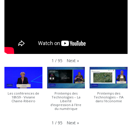
Next
»
1
/
95
Les conférences de
Printemps des
Printemps des
18h59 - Viviane
Technologies – La
Technologies – l'IA
Chaine-Ribeiro
Liberté
dans l'économie
d’expression à l’ère
du numérique
Next
»
1
/
95