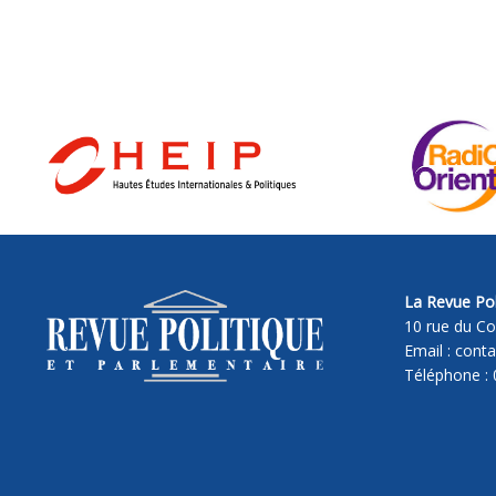
La Revue Pol
10 rue du Co
Email : cont
Téléphone : 