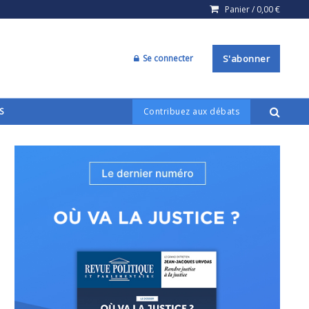
Panier /
0,00
€
Se connecter
S'abonner
S
Contribuez aux débats