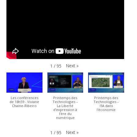
Next
»
1
/
95
Les conférences
Printemps des
Printemps des
de 18h59 - Viviane
Technologies –
Technologies –
Chaine-Ribeiro
La Liberté
l'IA dans
d’expression à
l'économie
l’ère du
numérique
Next
»
1
/
95