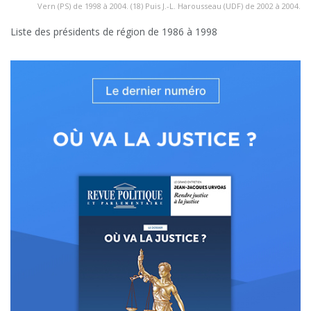
Vern (PS) de 1998 à 2004. (18) Puis J.-L. Harousseau (UDF) de 2002 à 2004.
Liste des présidents de région de 1986 à 1998