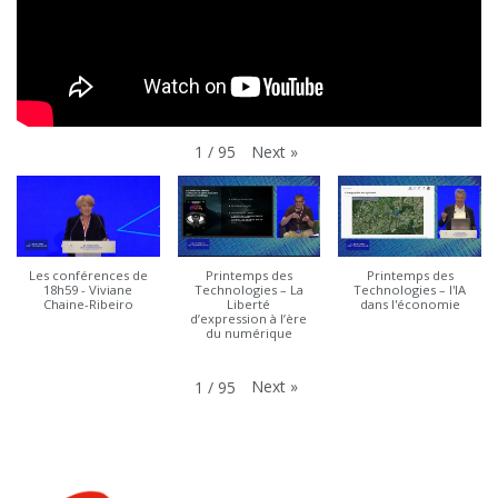
Next
»
1
/
95
Les conférences de
Printemps des
Printemps des
18h59 - Viviane
Technologies – La
Technologies – l'IA
Chaine-Ribeiro
Liberté
dans l'économie
d’expression à l’ère
du numérique
Next
»
1
/
95