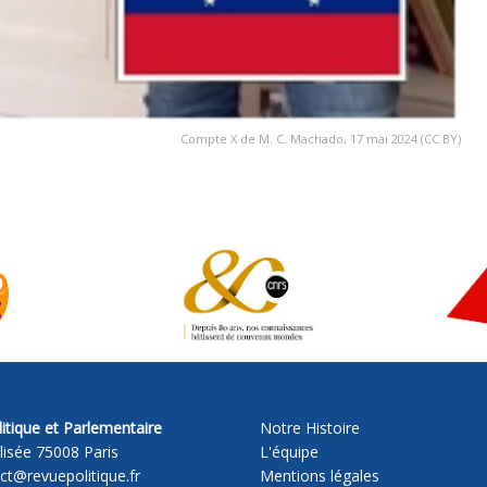
Compte X de M. C. Machado, 17 mai 2024 (CC BY)
itique et Parlementaire
Notre Histoire
lisée 75008 Paris
L'équipe
act@revuepolitique.fr
Mentions légales