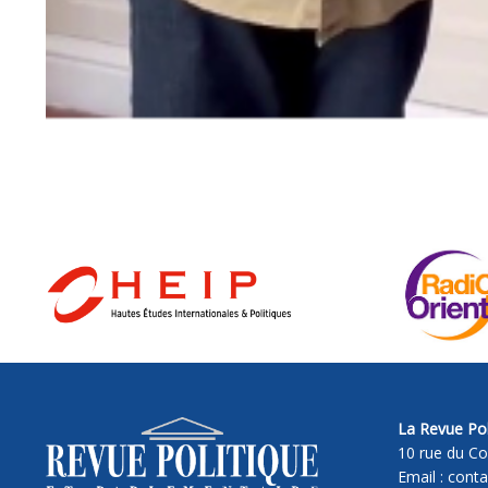
La Revue Pol
10 rue du Co
Email : cont