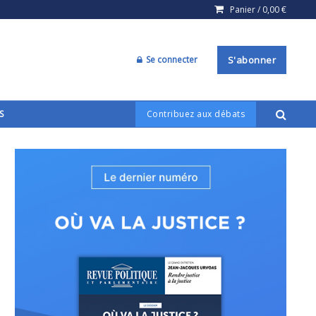
Panier /
0,00
€
Se connecter
S'abonner
S
Contribuez aux débats