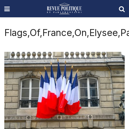
Flags,Of,France,On,Elysee,Pa