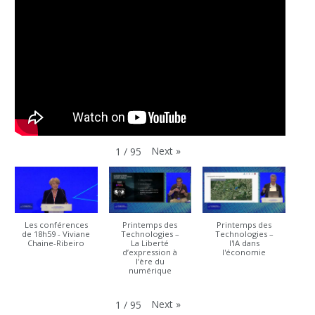
Next
»
1
/
95
Les conférences
Printemps des
Printemps des
de 18h59 - Viviane
Technologies –
Technologies –
Chaine-Ribeiro
La Liberté
l'IA dans
d’expression à
l'économie
l’ère du
numérique
Next
»
1
/
95