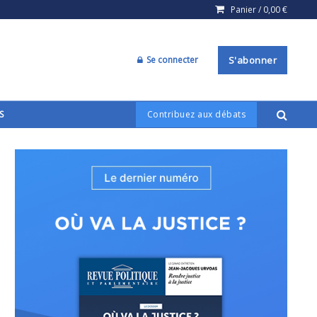
Panier /
0,00
€
Se connecter
S'abonner
S
Contribuez aux débats