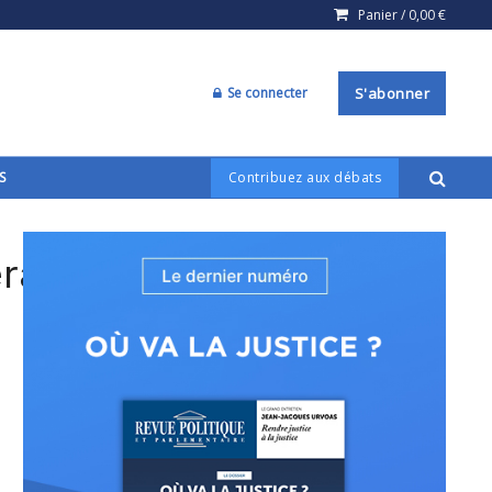
Panier /
0,00
€
Se connecter
S'abonner
S
Contribuez aux débats
ration