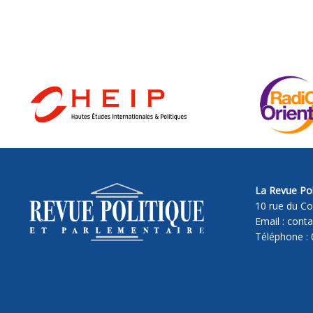
La Revue Pol
10 rue du Co
Email : cont
Téléphone : 