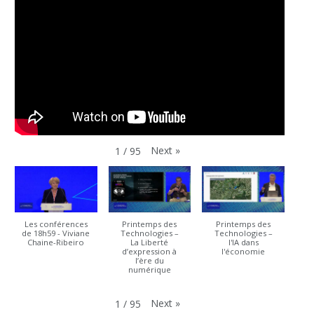
Next
»
1
/
95
Les conférences
Printemps des
Printemps des
de 18h59 - Viviane
Technologies –
Technologies –
Chaine-Ribeiro
La Liberté
l'IA dans
d’expression à
l'économie
l’ère du
numérique
Next
»
1
/
95