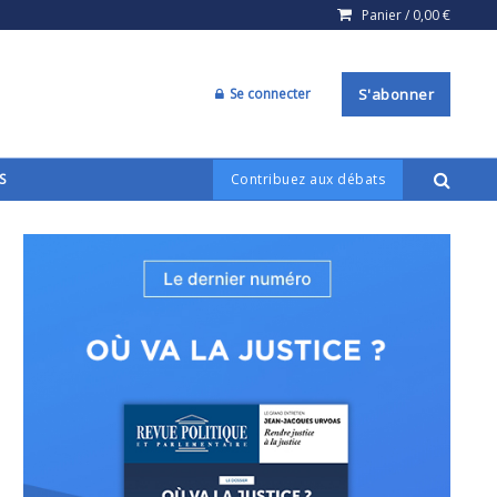
Panier /
0,00
€
Se connecter
S'abonner
S
Contribuez aux débats