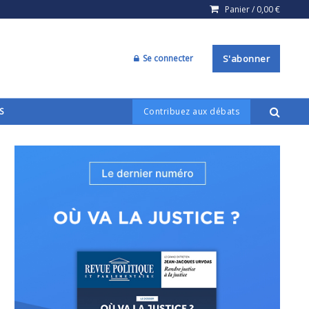
Panier /
0,00
€
Se connecter
S'abonner
S
Contribuez aux débats