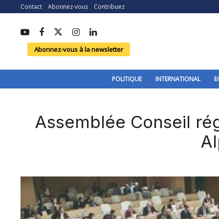
Contact
Abonnez-vous
Contribuez
Abonnez-vous à la newsletter
POLITIQUE
INTERNATIONAL
E
Assemblée Conseil ré
Al