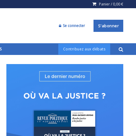
Panier /
0,00
€
Se connecter
S'abonner
S
Contribuez aux débats