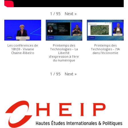
Next
»
1
/
95
Les conférences de
Printemps des
Printemps des
18h59 - Viviane
Technologies – La
Technologies – l'IA
Chaine-Ribeiro
Liberté
dans l'économie
d’expression à l’ère
du numérique
Next
»
1
/
95