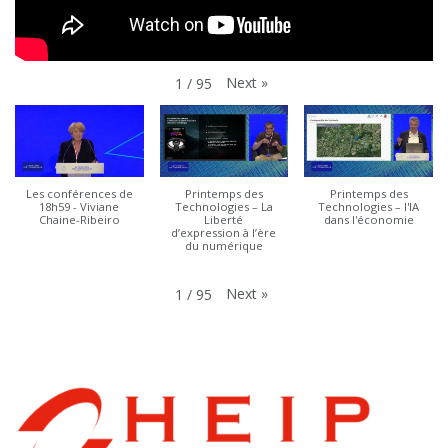
Next
»
1
/
95
Les conférences de
Printemps des
Printemps des
18h59 - Viviane
Technologies – La
Technologies – l'IA
Chaine-Ribeiro
Liberté
dans l'économie
d’expression à l’ère
du numérique
Next
»
1
/
95