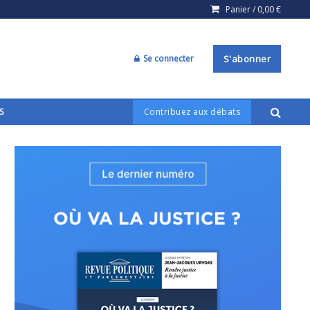
Panier /
0,00
€
Se connecter
S'abonner
S
Contribuez aux débats