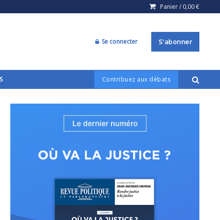
Panier /
0,00
€
Se connecter
S'abonner
S
Contribuez aux débats