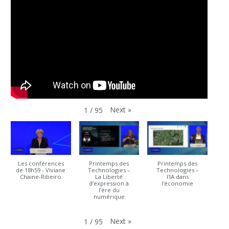
Next
»
1
/
95
Les conférences
Printemps des
Printemps des
de 18h59 - Viviane
Technologies –
Technologies –
Chaine-Ribeiro
La Liberté
l'IA dans
d’expression à
l'économie
l’ère du
numérique
Next
»
1
/
95