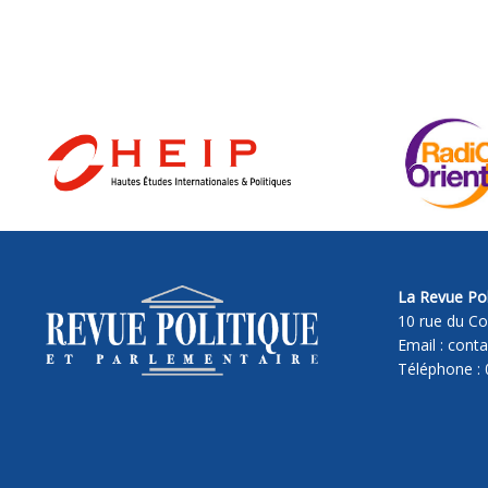
La Revue Pol
10 rue du Co
Email : cont
Téléphone : 