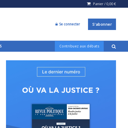
Panier /
0,00
€
Se connecter
S'abonner
S
Contribuez aux débats