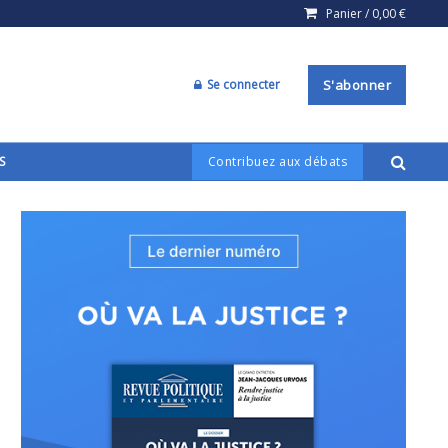
Panier /
0,00
€
Se connecter
S'abonner
S
Contribuez aux débats