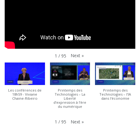
Next
»
1
/
95
Les conférences de
Printemps des
Printemps des
18h59 - Viviane
Technologies – La
Technologies – l'IA
Chaine-Ribeiro
Liberté
dans l'économie
d’expression à l’ère
du numérique
Next
»
1
/
95