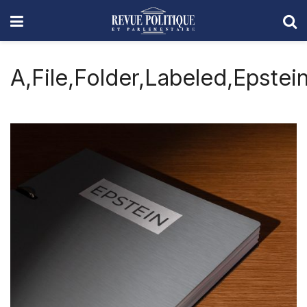
A,File,Folder,Labeled,Epste