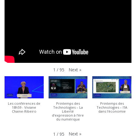
Next
»
1
/
95
Les conférences de
Printemps des
Printemps des
18h59 - Viviane
Technologies – La
Technologies – l'IA
Chaine-Ribeiro
Liberté
dans l'économie
d’expression à l’ère
du numérique
Next
»
1
/
95