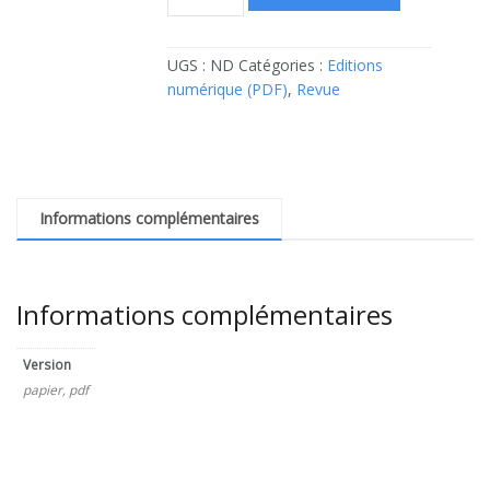
de
N°1110
:
UGS :
ND
Catégories :
Editions
Sport
numérique (PDF)
,
Revue
et
politique
-
L'important,
c'est
Informations complémentaires
de
participer
Informations complémentaires
Version
papier, pdf