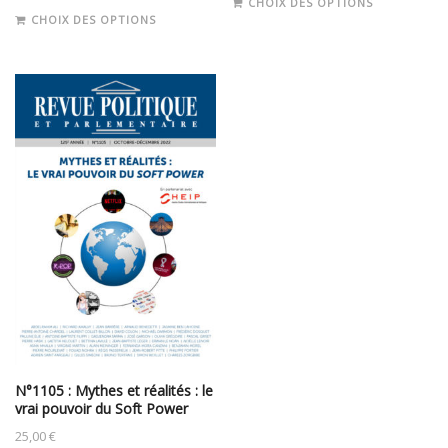
CHOIX DES OPTIONS
Ce
produit
CHOIX DES OPTIONS
produit
a
a
plusieurs
plusieurs
variations.
variations.
Les
Les
options
options
peuvent
peuvent
être
être
choisies
choisies
sur
sur
la
la
page
page
du
du
produit
produit
N°1105 : Mythes et réalités : le
vrai pouvoir du Soft Power
25,00
€