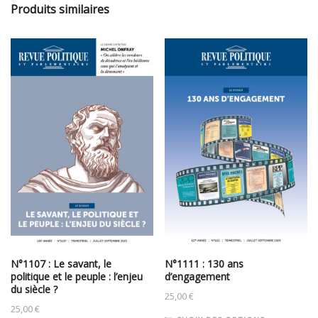
Produits similaires
N°1107 : Le savant, le
N°1111 : 130 ans
politique et le peuple : l’enjeu
d’engagement
du siècle ?
25,00
€
25,00
€
Ce