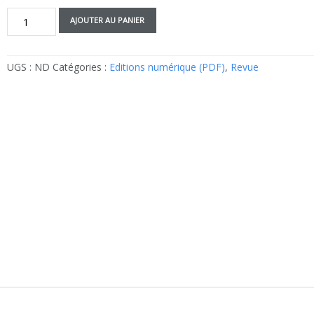
quantité
AJOUTER AU PANIER
de
N°1113
:
UGS :
ND
Catégories :
Editions numérique (PDF)
,
Revue
Les
révolutions
de
la
communication