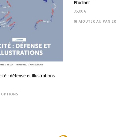
Etudiant
35,00
€
AJOUTER AU PANIER
ité : défense et illustrations
Ce
 OPTIONS
produit
a
plusieurs
variations.
Les
options