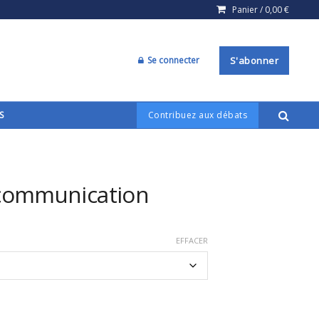
Panier /
0,00
€
Se connecter
S'abonner
S
Contribuez aux débats
a communication
EFFACER