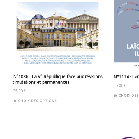
N°1086 : La V° République face aux révisions
N°1114 : Laïc
: mutations et permanences
25,00
€
25,00
€
CHOIX DES
Ce
CHOIX DES OPTIONS
produit
a
plusieurs
variations.
Les