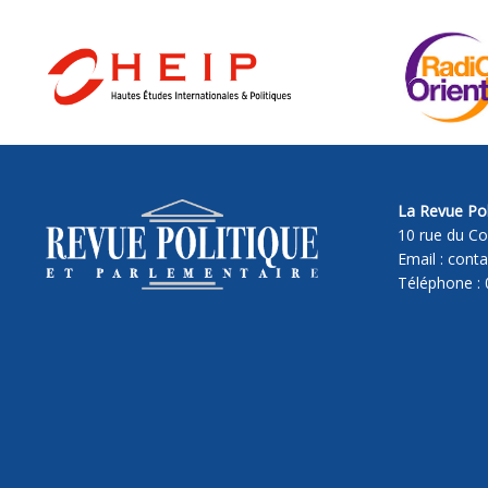
La Revue Pol
10 rue du Co
Email : cont
Téléphone : 