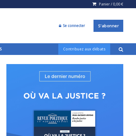
Panier /
0,00
€
Se connecter
S'abonner
S
Contribuez aux débats