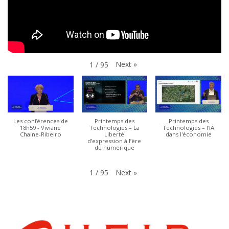
Next
»
1
/
95
Les conférences de
Printemps des
Printemps des
18h59 - Viviane
Technologies – La
Technologies – l'IA
Chaine-Ribeiro
Liberté
dans l'économie
d’expression à l’ère
du numérique
Next
»
1
/
95