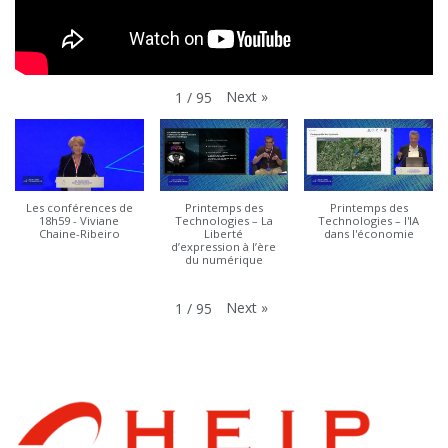
Next
»
1
/
95
Les conférences de
Printemps des
Printemps des
18h59 - Viviane
Technologies – La
Technologies – l'IA
Chaine-Ribeiro
Liberté
dans l'économie
d’expression à l’ère
du numérique
Next
»
1
/
95