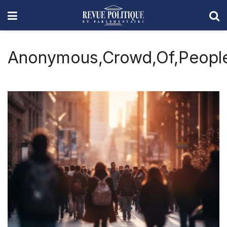
Anonymous,Crowd,Of,People,