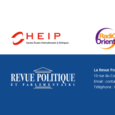
La Revue Pol
10 rue du Co
Email : cont
Téléphone : 