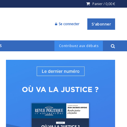
Panier /
0,00
€
Se connecter
S'abonner
S
Contribuez aux débats