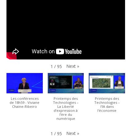
Next
»
1
/
95
Les conférences
Printemps des
Printemps des
de 18h59 - Viviane
Technologies –
Technologies –
Chaine-Ribeiro
La Liberté
l'IA dans
d’expression à
l'économie
l’ère du
numérique
Next
»
1
/
95