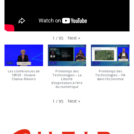
Next
»
1
/
95
Les conférences de
Printemps des
Printemps des
18h59 - Viviane
Technologies – La
Technologies – l'IA
Chaine-Ribeiro
Liberté
dans l'économie
d’expression à l’ère
du numérique
Next
»
1
/
95