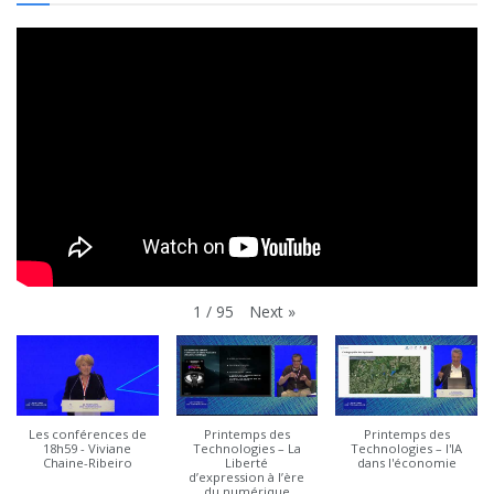
Next
»
1
/
95
Les conférences de
Printemps des
Printemps des
18h59 - Viviane
Technologies – La
Technologies – l'IA
Chaine-Ribeiro
Liberté
dans l'économie
d’expression à l’ère
du numérique