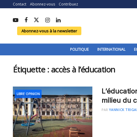
Contact
Abonnez-vous
Contribuez
Abonnez-vous à la newsletter
POLITIQUE
INTERNATIONAL
E
Étiquette :
accès à l’éducation
L’éducatio
LIBRE OPINION
milieu du c
PAR
YANNICK TRIGA