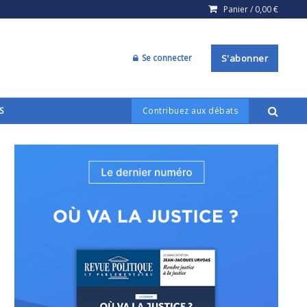
Panier /
0,00
€
Se connecter
S'abonner
S
Contribuez aux débats