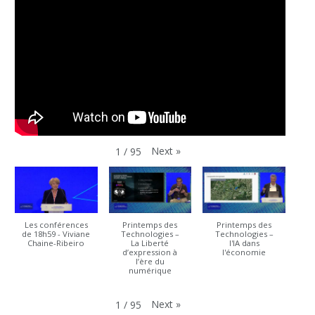
Next
»
1
/
95
Les conférences
Printemps des
Printemps des
de 18h59 - Viviane
Technologies –
Technologies –
Chaine-Ribeiro
La Liberté
l'IA dans
d’expression à
l'économie
l’ère du
numérique
Next
»
1
/
95