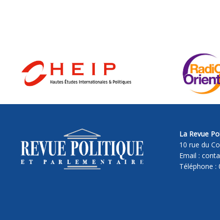
La Revue Pol
10 rue du Co
Email : cont
Téléphone : 