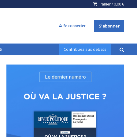
Panier /
0,00
€
Se connecter
S'abonner
S
Contribuez aux débats