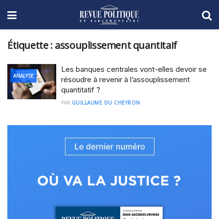
Étiquette :
assouplissement quantitaif
Les banques centrales vont-elles devoir se
ANALYSE
résoudre à revenir à l’assouplissement
quantitatif ?
PAR
GUILLAUME DU CHEYRON