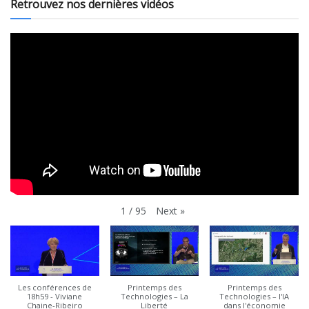
Retrouvez nos dernières vidéos
Next
»
1
/
95
Les conférences de
Printemps des
Printemps des
18h59 - Viviane
Technologies – La
Technologies – l'IA
Chaine-Ribeiro
Liberté
dans l'économie